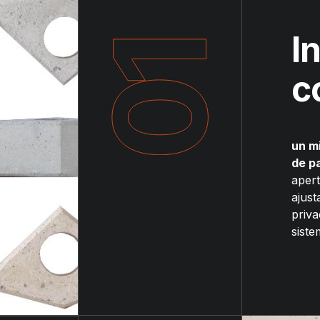
I
c
un m
de p
apert
ajust
priva
siste