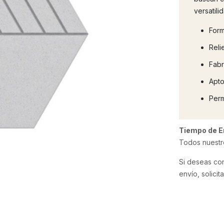
versatili
Form
Reli
Fabr
Apto
Perm
Tiempo de E
Todos nuestr
Si deseas con
envío, solici