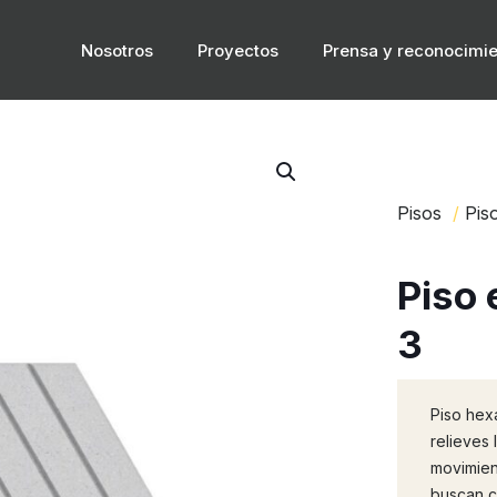
Nosotros
Proyectos
Prensa y reconocimie
Pisos
/
Pis
Piso 
3
Piso hex
relieves 
movimien
buscan c