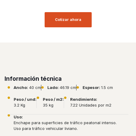
Cotizar ahora
Información técnica
Ancho:
40 cm
Lado:
46.19 cm
Espesor:
1.5 cm
Peso / und:
Peso / m2:
Rendimiento:
3.2 Kg
35 kg
7.22 Unidades por m2
Uso:
Enchape para superficies de tráfico peatonal intenso.
Uso para tráfico vehicular liviano.