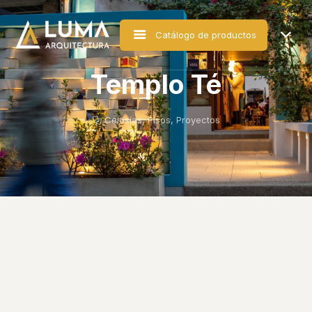
Catálogo de productos
Templo Té
Celosías
,
Pisos
,
Proyectos